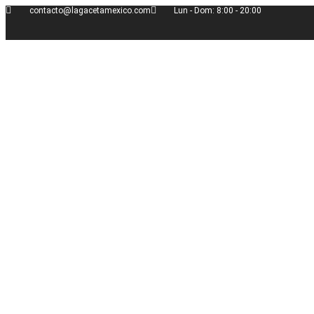
Ir
contacto@lagacetamexico.com
Lun - Dom: 8:00 - 20:00
al
contenido