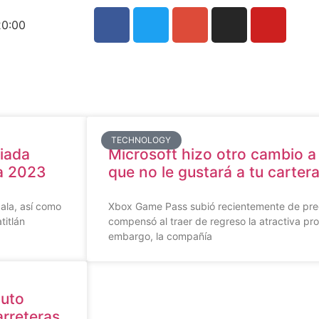
20:00
TECHNOLOGY
piada
Microsoft hizo otro cambio 
ía 2023
que no le gustará a tu carter
cala, así como
Xbox Game Pass subió recientemente de preci
titlán
compensó al traer de regreso la atractiva p
embargo, la compañía
auto
arreteras