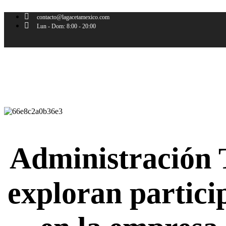
Ir
al
contacto@lagacetamexico.com
contenido
Lun - Dom: 8:00 - 20:00
Administración
exploran partici